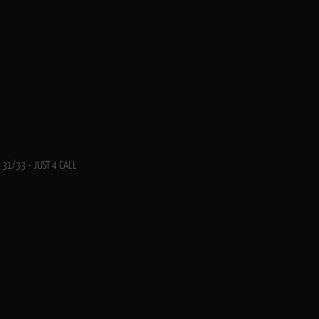
31/33 - JUST 4 CALL
Création du logo "JUST 